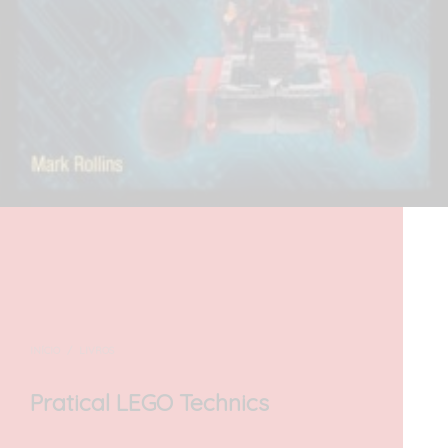
INÍCIO
/
LIVROS
Pratical LEGO Technics