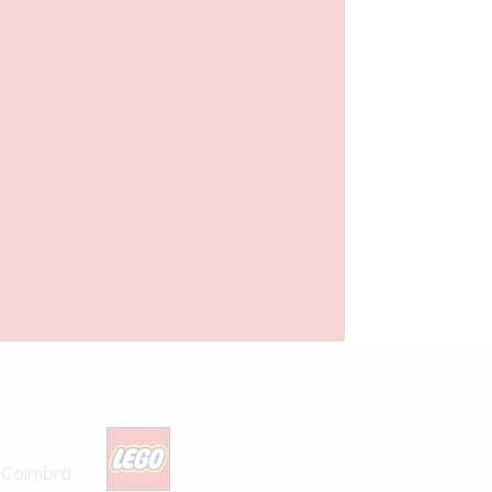
Mindstorms NXT 2.0
Basic Robot Building
27,50
€
com IVA
LER MAIS
5 Coimbra