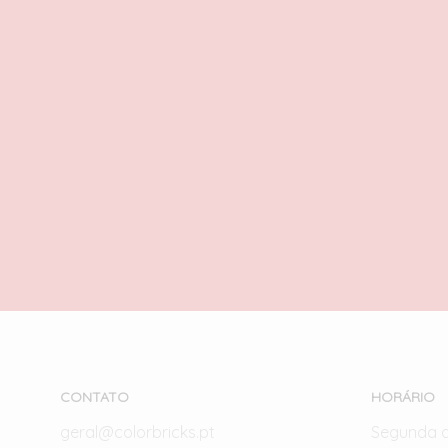
Forbidden LEGO
26,00
€
com IVA
ADICIONAR
CONTATO
HORÁRIO
geral@colorbricks.pt
Segunda 