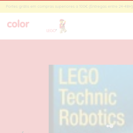
Portes grátis em compras superiores a 100€ (Entregas entre 24-48H) 