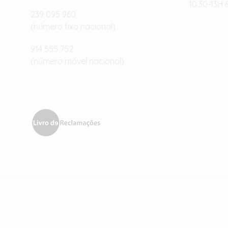
10.30-13H 
239 095 960
(número fixo nacional)
914 555 752
(número móvel nacional)