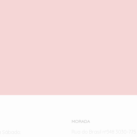
LEGO Toys
18,50
€
com IVA
ADICIONAR
LEGO Space – Buiding
The Future
28,00
€
com IVA
ADICIONAR
MORADA
Rua do Brasil nº348 3030-77
a Sábado: