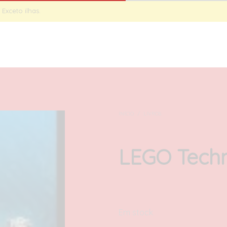
Exceto ilhas.
INÍCIO
SET
INÍCIO
/
LIVROS
LEGO Techn
32,00
€
com IVA
Em stock