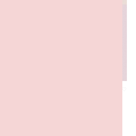
LEGO Toys
18,50
€
com IVA
ADICIONAR