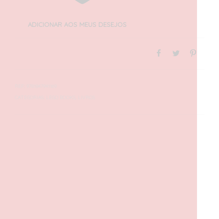
ADICIONAR AOS MEUS DESEJOS
REF:
9781847941169
CATEGORIAS:
LEGO BOOKS
,
LIVROS
DESCRIÇÃO