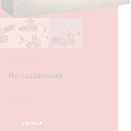
INÍCIO
/
TECHNIC
Retroescavadora
10,00
€
com IVA
Em stock
ADICIONAR