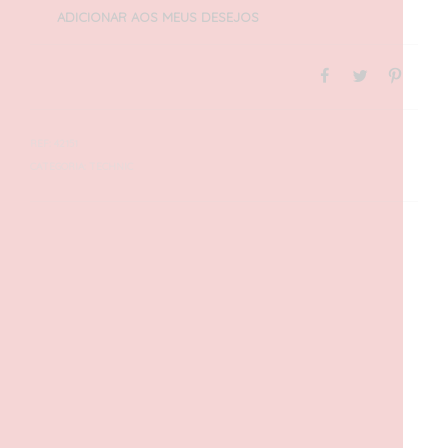
ADICIONAR AOS MEUS DESEJOS
REF:
42151
CATEGORIA:
TECHNIC
DESCRIÇÃO