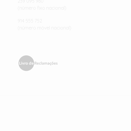
239 095 960
(número fixo nacional)
914 555 752
(número móvel nacional)