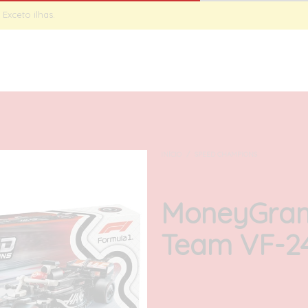
Exceto ilhas.
INÍCIO
SET
INÍCIO
/
SPEED CHAMPIONS
MoneyGram
Team VF-2
27,00
€
com IVA