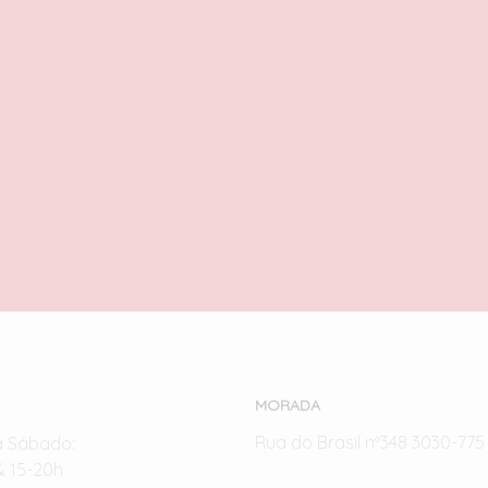
Supercarro Ferrari F40
Williams Racing FW46 F1
27,00
€
com IVA
27,00
€
com IVA
LER MAIS
LER MAIS
MORADA
Rua do Brasil nº348 3030-77
a Sábado:
& 15-20h