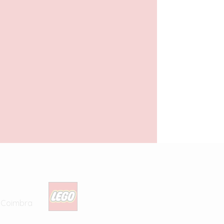
Aston Martin Aramco F1
AMR24
27,00
€
com IVA
LER MAIS
5 Coimbra