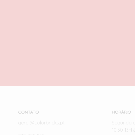
Oracle Red Bull Racing
RB20 F1
27,00
€
com IVA
LER MAIS
CONTATO
HORÁRIO
geral@colorbricks.pt
Segunda 
10.30-13H 