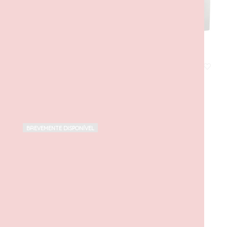
Mercedes-AMG G 63 e Mercedes-AMG SL 63
50,00
€
com IVA
ADICIONAR
BREVEMENTE DISPONÍVEL