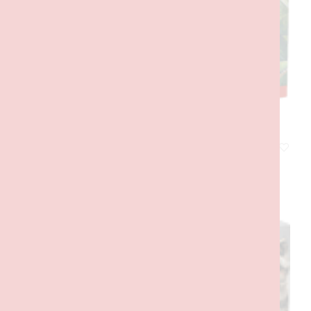
Fuga Todo-o-Terreno do Raptor
35,00
€
com IVA
ADICIONAR