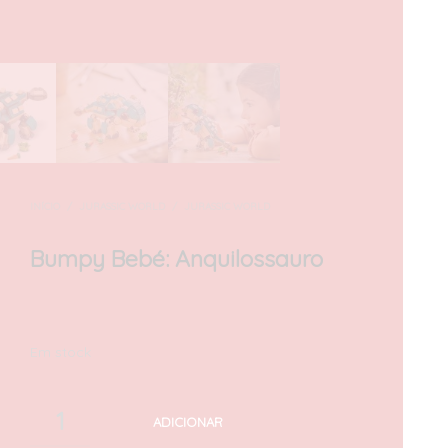
INÍCIO
/
JURASSIC WORLD
/
JURASSIC WORLD
Bumpy Bebé: Anquilossauro
25,00
€
com IVA
Em stock
ADICIONAR