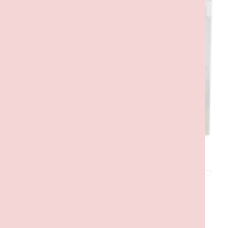
Fósseis de dinossauros: Crânio de Triceratops
45,00
€
com IVA
ADICIONAR