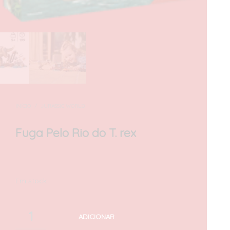
INÍCIO
/
JURASSIC WORLD
Fuga Pelo Rio do T. rex
50,00
€
com IVA
Em stock
ADICIONAR