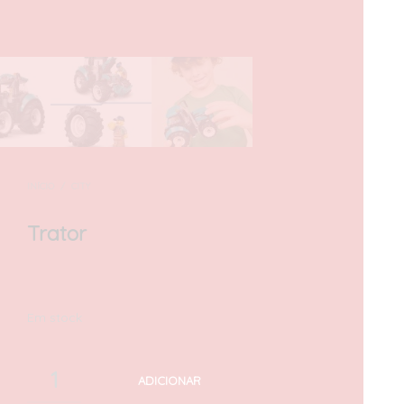
INÍCIO
/
CITY
Trator
20,00
€
com IVA
Em stock
ADICIONAR