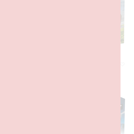
Táxi Amarelo
15,00
€
com IVA
ADICIONAR