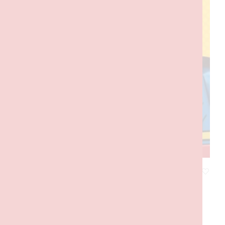
LEGO DC Super Heroes – Handbook
9,50
€
com IVA
ADICIONAR