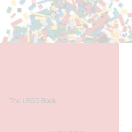
INÍCIO
/
LEGO BOOKS
The LEGO Book
26,00
€
com IVA