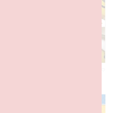
Standing Small: A Celebration of 30 Years of the LEGO Minifigure
22,00
€
com IVA
ADICIONAR