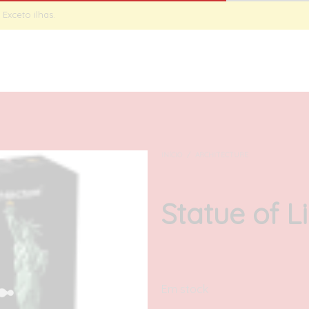
Exceto ilhas.
INÍCIO
SET
INÍCIO
/
ARCHITECTURE
Statue of L
100,00
€
com IVA
Em stock