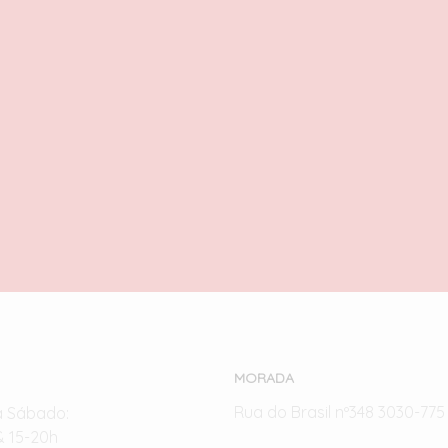
Fonte de Trevi
160,00
€
Great Pyramid of Giza
com IVA
140,00
€
com IVA
ADICIONAR
LER MAIS
MORADA
Rua do Brasil nº348 3030-77
a Sábado:
& 15-20h