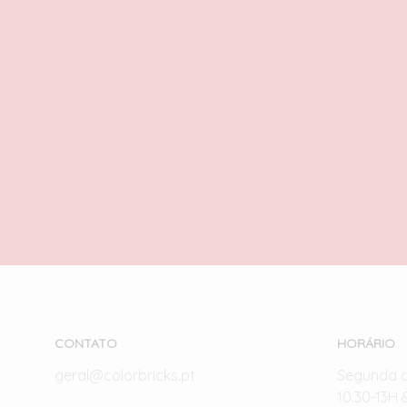
Castelo de Himeji
160,00
€
com IVA
ADICIONAR
CONTATO
HORÁRIO
geral@colorbricks.pt
Segunda 
10.30-13H 