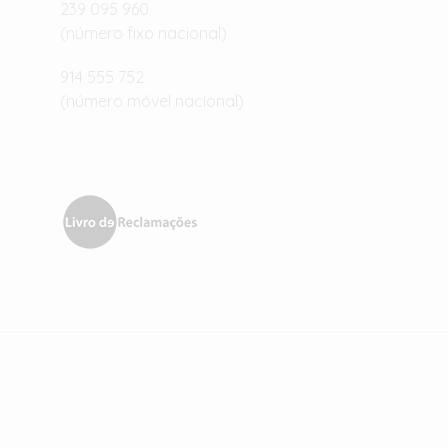
239 095 960
(número fixo nacional)
914 555 752
(número móvel nacional)