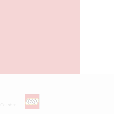
Castelo de
Neuschwanstein
270,00
€
com IVA
ADICIONAR
5 Coimbra