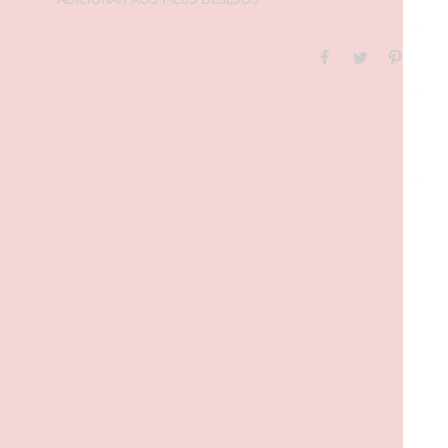
REF:
10347
CATEGORIA:
CREATOR EXPERT
DESCRIÇÃO