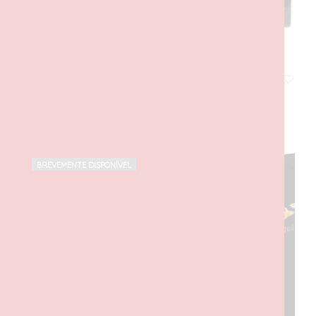
Book Nook O Senhor dos Anéis: Balrog
120,00
€
com IVA
ADICIONAR
BREVEMENTE DISPONÍVEL