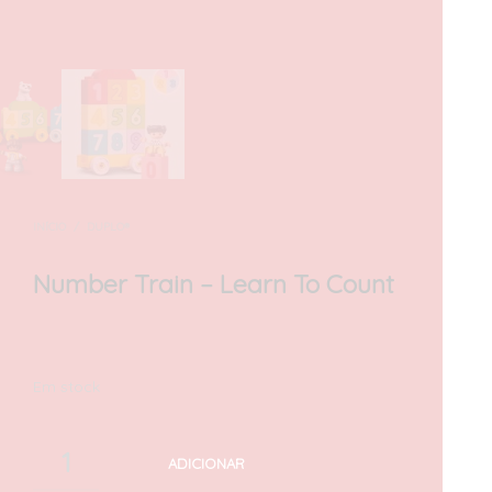
INÍCIO
/
DUPLO®
Number Train – Learn To Count
20,00
€
com IVA
Em stock
ADICIONAR