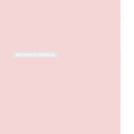
Ambulância e Condutor
20,00
€
com IVA
LER MAIS
BREVEMENTE DISPONÍVEL