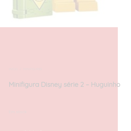
INÍCIO
/
MINIFIGURES
Minifigura Disney série 2 – Huguinho
10,00
€
com IVA
Em stock