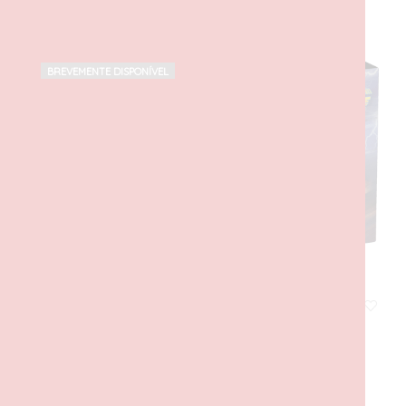
PRODUTOS RELACIONADOS
BREVEMENTE DISPONÍVEL
Máquina do Tempo de Regresso ao Futuro
28,00
€
com IVA
LER MAIS