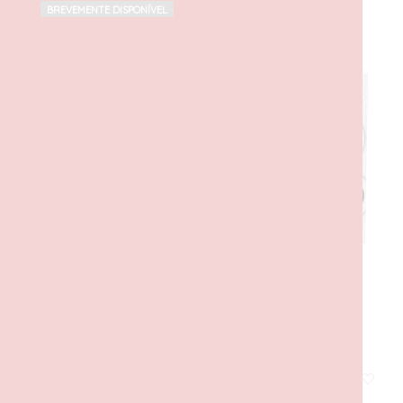
BREVEMENTE DISPONÍVEL
Williams Racing FW46 F1
27,00
€
com IVA