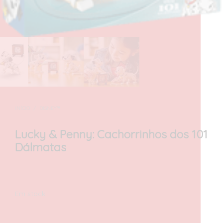
INÍCIO
/
DISNEY™
Lucky & Penny: Cachorrinhos dos 101
Dálmatas
25,00
€
com IVA
Em stock