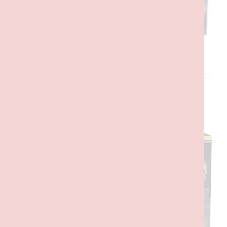
O Castelo de Hogwarts™: O Grande Salão
200,00
€
com IVA
LER MAIS