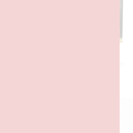
Caldeirão: Aula de Poções Secreta
60,00
€
com IVA
ADICIONAR
Política de Privacidade