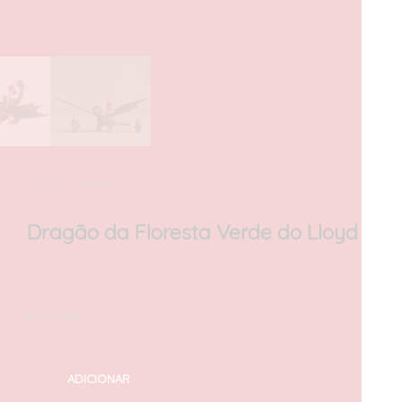
INÍCIO
/
NINJAGO®
Dragão da Floresta Verde do Lloyd
20,00
€
com IVA
Em stock
ADICIONAR