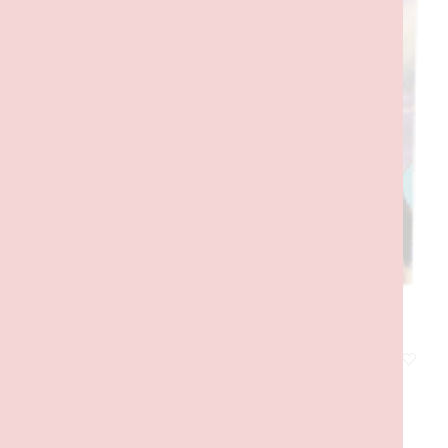
Canoa de Aventuras da Vaiana
60,00
€
com IVA
ADICIONAR