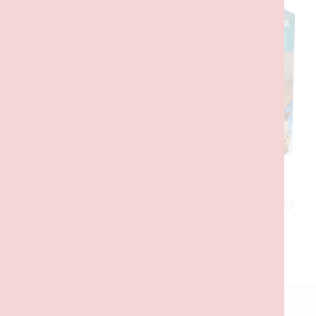
Comboio e Carro RC de Celebração de Toy Story
40,00
€
com IVA
ADICIONAR