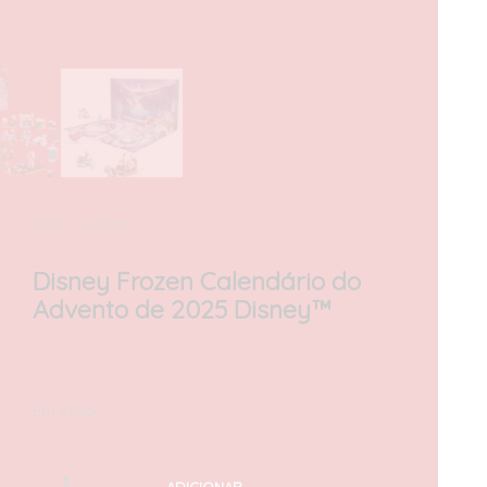
INÍCIO
/
DISNEY™
Disney Frozen Calendário do
Advento de 2025 Disney™
35,00
€
com IVA
Em stock