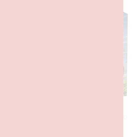
Táxi Amarelo
15,00
€
com IVA
ADICIONAR