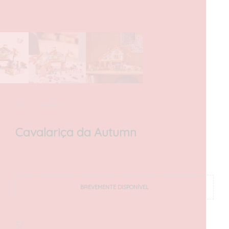
INÍCIO
/
FRIENDS
Cavalariça da Autumn
63,00
€
com IVA
BREVEMENTE DISPONÍVEL