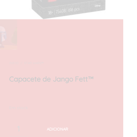
INÍCIO
/
STAR WARS™
Capacete de Jango Fett™
80,00
€
com IVA
Em stock
ADICIONAR