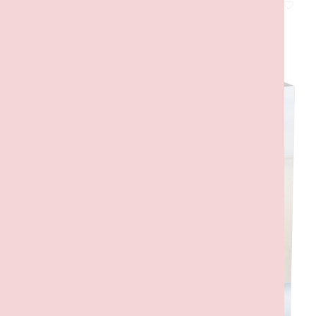
Intercetor Jedi da Ahsoka
45,00
€
com IVA
ADICIONAR