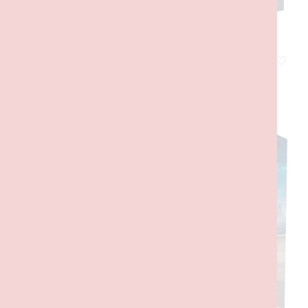
Jato Contra Carro
30,00
€
com IVA
ADICIONAR